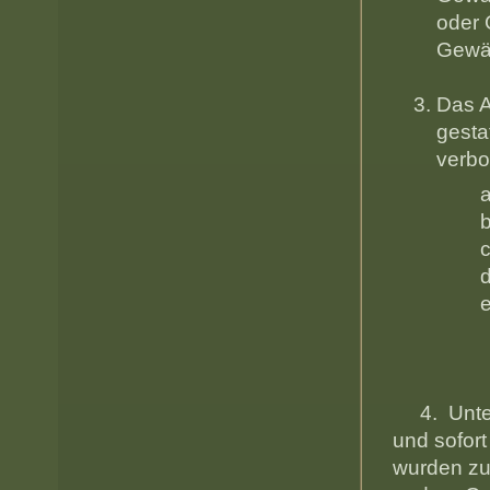
oder 
Gewä
Das A
ges
verbo
a) das 
b) die V
c) die 
d) das A
e) die
4. Unterm
und sof
wurden 