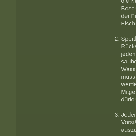
die N
Besch
der F
Fi
Sport
Rücks
jeden
saube
Wasse
müss
Mitge
dü
Jeder
Vorst
aus