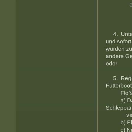
e) die
4. Unterm
und sof
wurden 
andere Ge
oder T
5. Regelu
Futterboot
Floß, e
a) Das ak
Schleppan
verbo
b) Elekt
c) Nach 