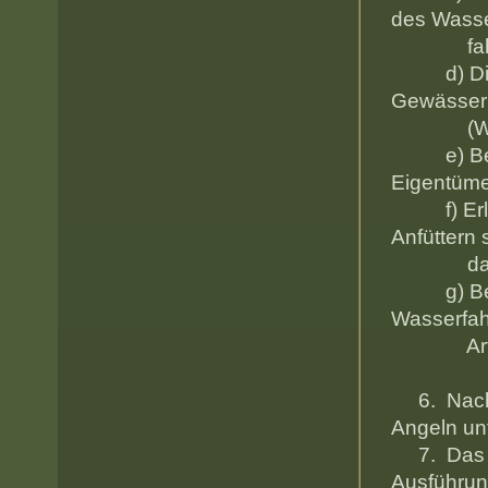
des Wasse
fahrzeu
d) Die La
Gewässer
(Wasserf
e) Bei ve
Eigentüme
f) Erlaub
Anfüttern 
das Befr
g) Bei al
Wasserfah
Art gen
6. Nach d
Ange
7. Das Fi
Ausführ