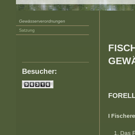
Gewässerverordnungen
Satzung
FISC
GEW
Besucher:
FOREL
I Fische
Das F