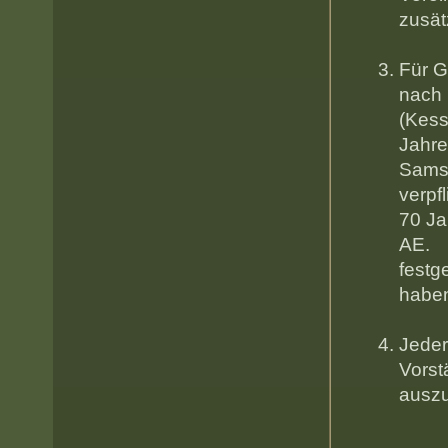
zu
Für G
nach
(Ke
Jahre
Sam
v
70 Ja
AE
festg
hab
Jeder
Vorst
ausz