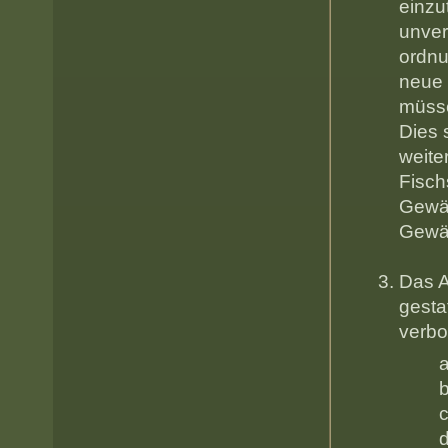
einzu
unver
ordnu
neue 
müsse
Dies 
weite
Fisch
Gewäs
Gewä
Das A
ges
verbo
a) das 
b) die V
c) die 
d) das A