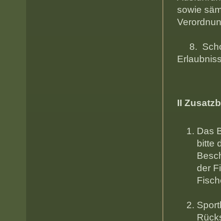
sowie s
Vero
8. Schonm
Erlau
II Zusat
Das B
bitte
Besch
der F
Fi
Sport
Rücks