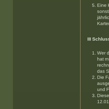
Eine 
sonst
jähr
Ka
III Schl
Wer 
hat m
rechn
da
Die F
ausge
un
Diese
12.0