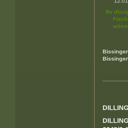
12.01
Ihr diszi
Fisch
wünsc
Bissin
Bissingen
DILLIN
DILLIN