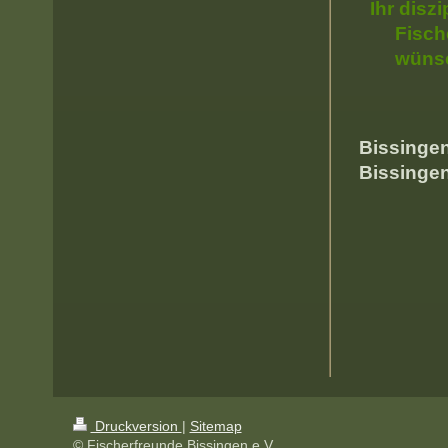
Ihr diszi
Fisch
wünsc
Bissin
Bissingen
Druckversion
|
Sitemap
© Fischerfreunde Bissingen e.V.