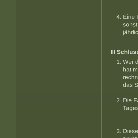
Eine 
sonst
jährl
III Schl
Wer 
hat m
rechn
d
Die F
Tag
Diese