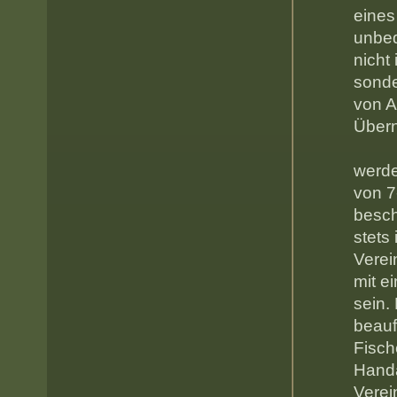
eines
unbed
nicht
sond
von A
Üb
Mitg
werde
von 7
besch
stets
Verei
mit e
sein.
beauf
Fisch
Handa
Verei