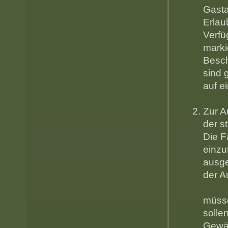
Gasta
Erlau
Verfü
marki
Besch
sind 
a
Zur A
der s
Die F
einzu
ausge
der
D
müsse
solle
Gewäs