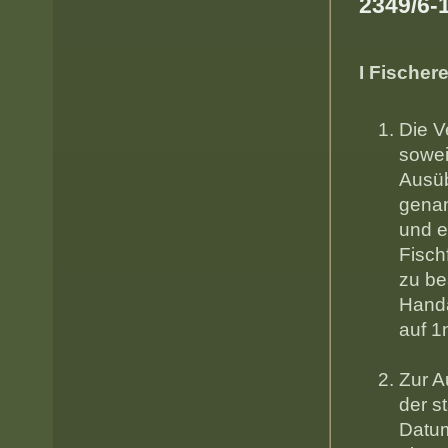
2349/6-
I Fische
Die V
sowei
Ausüb
genan
und e
Fisch
zu be
Handa
a
Zur A
der s
Datum