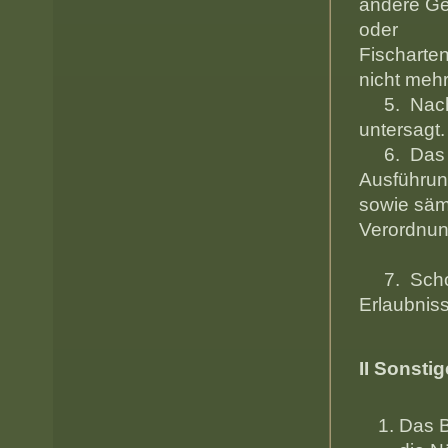
andere Ge
oder T
Fischar
nicht
5. Nach d
unt
6. Das Fi
Ausführ
sowie 
Vero
7. Schonm
Erlau
II Sonsti
Das B