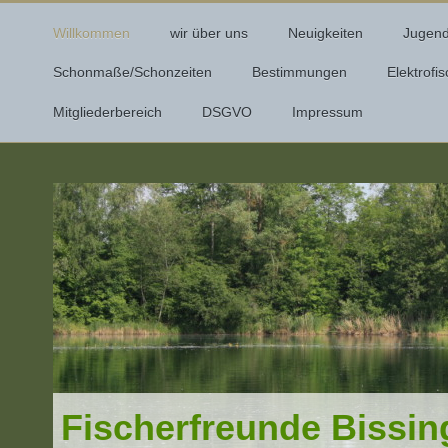
Willkommen
wir über uns
Neuigkeiten
Jugen
Schonmaße/Schonzeiten
Bestimmungen
Elektrofi
Mitgliederbereich
DSGVO
Impressum
Fischerfreunde Bissin